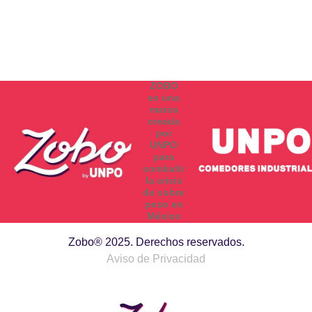
ZOBO
es una
marca
creada
por
UNPO
para
combatir
la crisis
de sobre
peso en
México
Zobo® 2025. Derechos reservados.
Aviso de Privacidad