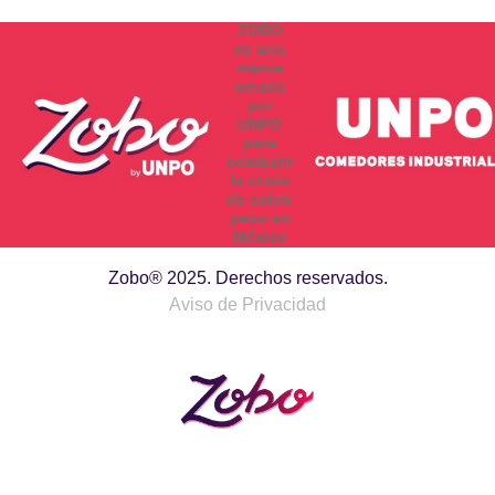
ZOBO
es una
marca
creada
por
UNPO
para
combatir
la crisis
de sobre
peso en
México
Zobo® 2025. Derechos reservados.
Aviso de Privacidad