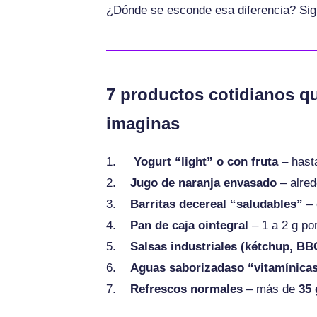
¿Dónde se esconde esa diferencia? Sig
7 productos cotidianos q
imaginas
1.
Yogurt “light” o con fruta
– has
2.
Jugo de naranja envasado
– alre
3.
Barritas decereal “saludables”
– 
4.
Pan de caja ointegral
– 1 a 2 g por
5.
Salsas industriales (kétchup, BB
6.
Aguas saborizadaso “vitamínica
7.
Refrescos normales
– más de
35 