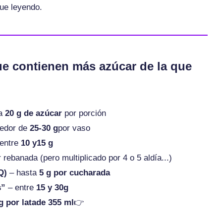
ue leyendo.
ue contienen más azúcar de la que
ta
20 g de azúcar
por porción
dedor de
25-30 g
por vaso
entre
10 y15 g
 rebanada (pero multiplicado por 4 o 5 aldía...)
Q)
– hasta
5 g por cucharada
s”
– entre
15 y 30g
g por latade 355 ml
👉