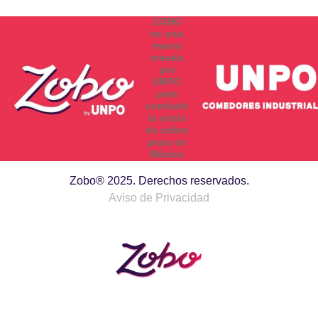
ZOBO
es una
marca
creada
por
UNPO
para
combatir
la crisis
de sobre
peso en
México
Zobo® 2025. Derechos reservados.
Aviso de Privacidad