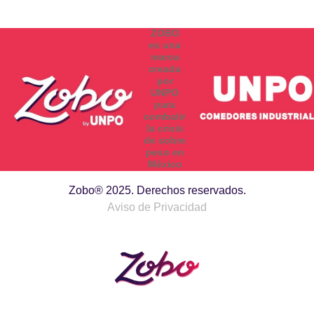
ZOBO
es una
marca
creada
por
UNPO
para
combatir
la crisis
de sobre
peso en
México
Zobo® 2025. Derechos reservados.
Aviso de Privacidad